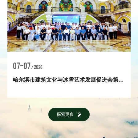
07-07
08-05
/ 2026
/ 2026
8月8日冰与火・伏特加文化艺术节
哈尔滨市建筑文化与冰雪艺术发展促进会第一届理事会第三次全体会议圆满召开
探索更多