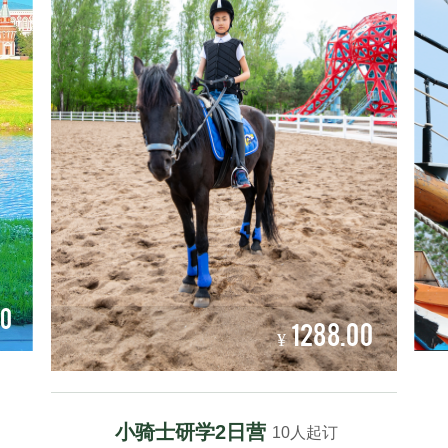
00
1288.00
¥
小骑士研学2日营
10人起订