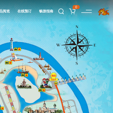
0
品阅览
在线预订
畅游指南
 Manor
 Gallery
t
g
 Guide
在线预订
产品阅览
畅游指南
关于庄园
活动展示
庄园故事
互动体验
酒店预订
庄园导览图
度假伏尔加
庄园动态
票务预订
游览攻略
娱乐伏尔加
伴手礼
云游庄园
推荐行程
摄影伏尔加
联系我们
常见问答
演艺伏尔加