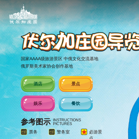
国家AAAA级旅游景区 中俄文化交流基地
俄罗斯美术家协会创作基地
酒店
景点
娱乐
餐饮
参考图示
INSTRUCTIONS
PICTURES
票务
警务室
必游景
点