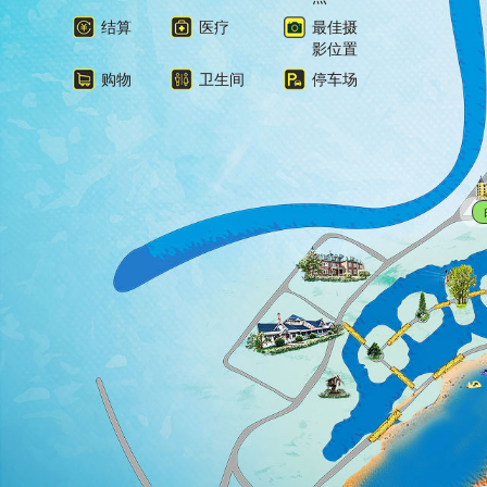
结算
医疗
最佳摄
影位置
购物
卫生间
停车场