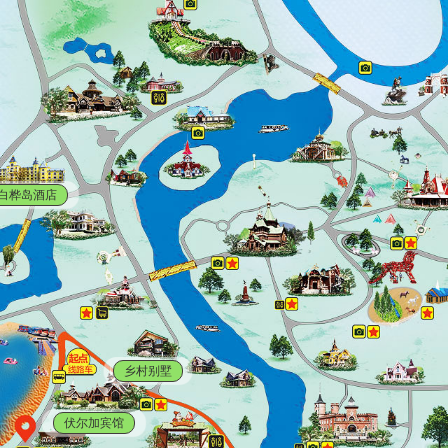
白桦岛酒店
乡村别墅
伏尔加宾馆