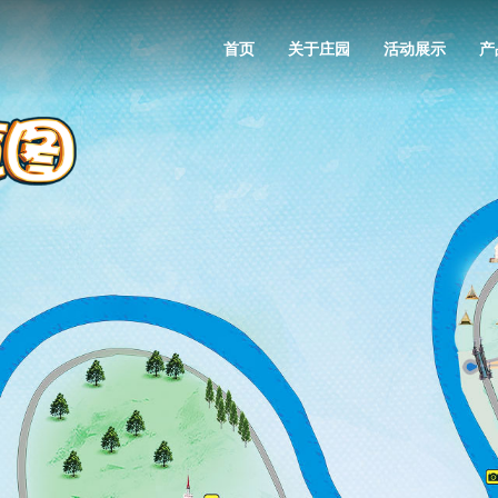
首页
关于庄园
活动展示
产
About
Events
Produc
bookin
Travel
庄园介绍
文化活动
文化伏尔加
精选套餐
服务指南
庄园美景
研学伏尔加
交通指南
婚庆伏尔加