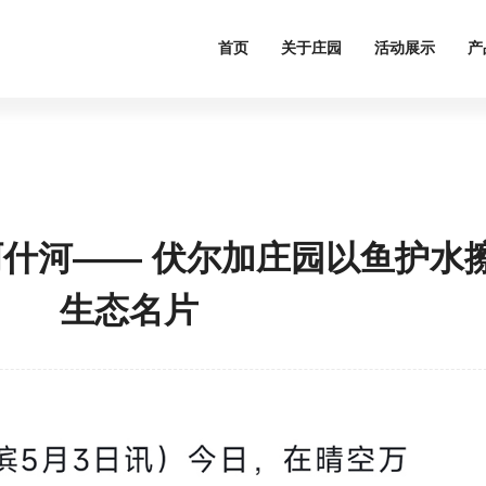
首页
关于庄园
活动展示
产
阿什河—— 伏尔加庄园以鱼护水
生态名片